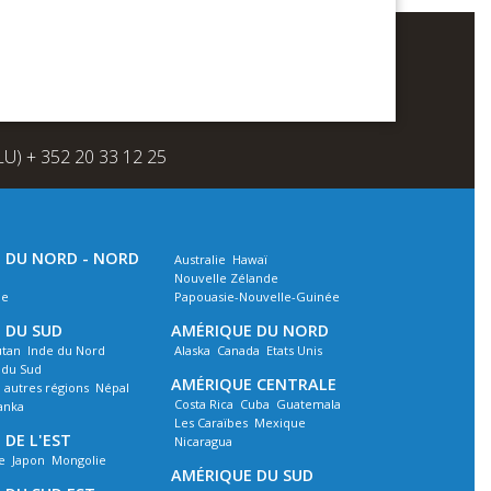
(LU) + 352 20 33 12 25
E DU NORD - NORD
Australie
Hawaï
Nouvelle Zélande
ie
Papouasie-Nouvelle-Guinée
E DU SUD
AMÉRIQUE DU NORD
tan
Inde du Nord
Alaska
Canada
Etats Unis
 du Sud
AMÉRIQUE CENTRALE
, autres régions
Népal
Costa Rica
Cuba
Guatemala
Lanka
Les Caraïbes
Mexique
 DE L'EST
Nicaragua
e
Japon
Mongolie
AMÉRIQUE DU SUD