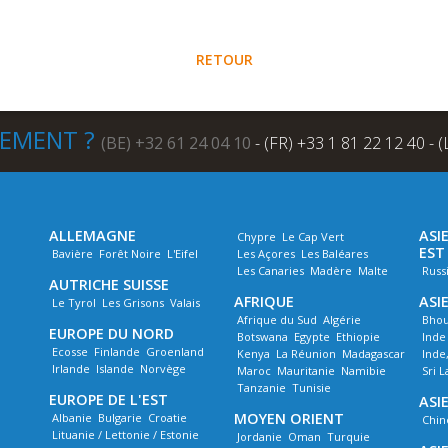
RETOUR
NEMENT ?
(BE) +32 61 24 04 10
- (FR) +33 1 81 22 12 40 - 
ALLEMAGNE
ASI
Chypre
Le Cap Vert
EST
Bavière
Forêt Noire
L'Eifel
Les Açores
Les Baléares
Les Canaries
Madère
Malte
Russ
AUTRICHE SUISSE
AFRIQUE
ASI
Le Tyrol
Les Grisons
Valais
Afrique du Sud
Algérie
Bhou
EUROPE DU NORD
Botswana
Egypte
Ethiopie
Inde
Ecosse
Finlande
Groenland
Kenya
La Réunion
Madagascar
Inde
Irlande
Islande
Norvège
Maroc
Mauritanie
Namibie
Sri 
Tanzanie
Tunisie
EUROPE DE L'EST
ASIE
MOYEN ORIENT
Albanie
Bulgarie
Croatie
Chin
Lituanie / Lettonie / Estonie
Jordanie
Oman
Turquie