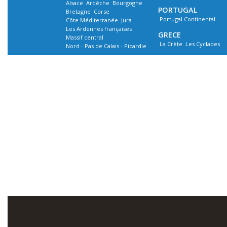
Alsace
Ardèche
Bourgogne
PORTUGAL
Bretagne
Corse
Portugal Continental
Côte Méditerranée
Jura
Les Ardennes françaises
GRECE
Massif central
La Crète
Les Cyclades
Nord - Pas de Calais - Picardie