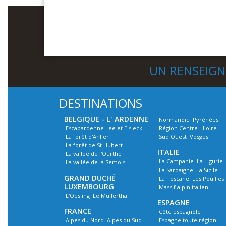
UN RENSEIG
DESTINATIONS
BELGIQUE - L' ARDENNE
Normandie
Pyrénées
Escapardenne Lee et Eisleck
Région Centre - Loire
La forêt d'Anlier
Sud Ouest
Vosges
La forêt de St Hubert
ITALIE
La vallée de l'Ourthe
La Campanie
La Ligurie
La vallée de la Semois
La Sardaigne
La Sicile
GRAND DUCHÉ
La Toscane
Les Pouilles
LUXEMBOURG
Massif alpin italien
L'Oesling
Le Mullerthal
ESPAGNE
FRANCE
Côte espagnole
Alpes du Nord
Alpes du Sud
Espagne toute région