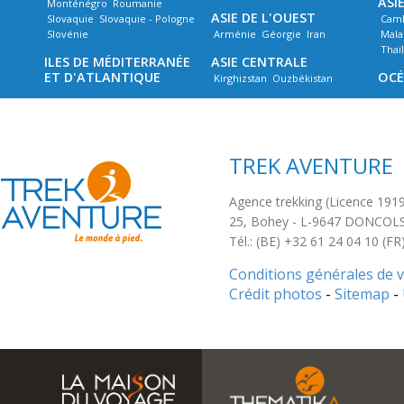
ASI
Monténégro
Roumanie
ASIE DE L'OUEST
Slovaquie
Slovaquie - Pologne
Cam
Slovénie
Arménie
Géorgie
Iran
Mala
Thaï
ILES DE MÉDITERRANÉE
ASIE CENTRALE
ET D'ATLANTIQUE
OCÉ
Kirghizstan
Ouzbékistan
TREK AVENTURE
Agence trekking (Licence 191
25, Bohey
-
L-9647
DONCOL
Tél.: (BE) +32 61 24 04 10 (F
Conditions générales de 
Crédit photos
-
Sitemap
-