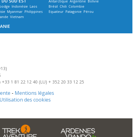
E DU SUD EST
Antarctique
Argentine
Bolivie
bodge
Indonésie
Laos
Brésil
Chili
Colombie
isie
Myanmar
Philippines
Equateur
Patagonie
Pérou
lande
Vietnam
ANIE
913)
S
R) +33 1 81 22 12 40 (LU) + 352 20 33 12 25
vente
-
Mentions légales
Utilisation des cookies