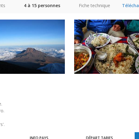
nts
4 à 15 personnes
Fiche technique
Télécha
e.
ro.
s'.
INFO PAYS
DÉPART TARIFS