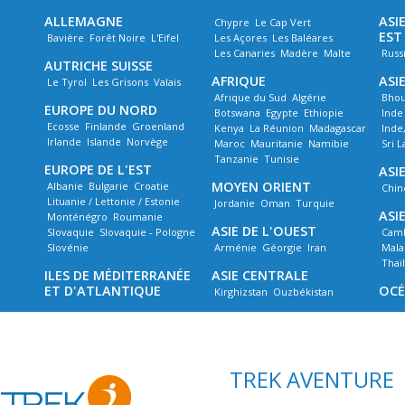
ALLEMAGNE
ASI
Chypre
Le Cap Vert
EST
Bavière
Forêt Noire
L'Eifel
Les Açores
Les Baléares
Les Canaries
Madère
Malte
Russ
AUTRICHE SUISSE
AFRIQUE
ASI
Le Tyrol
Les Grisons
Valais
Afrique du Sud
Algérie
Bhou
EUROPE DU NORD
Botswana
Egypte
Ethiopie
Inde
Ecosse
Finlande
Groenland
Kenya
La Réunion
Madagascar
Inde
Irlande
Islande
Norvège
Maroc
Mauritanie
Namibie
Sri 
Tanzanie
Tunisie
EUROPE DE L'EST
ASIE
MOYEN ORIENT
Albanie
Bulgarie
Croatie
Chin
Lituanie / Lettonie / Estonie
Jordanie
Oman
Turquie
ASI
Monténégro
Roumanie
ASIE DE L'OUEST
Slovaquie
Slovaquie - Pologne
Cam
Slovénie
Arménie
Géorgie
Iran
Mala
Thaï
ILES DE MÉDITERRANÉE
ASIE CENTRALE
ET D'ATLANTIQUE
OCÉ
Kirghizstan
Ouzbékistan
TREK AVENTURE