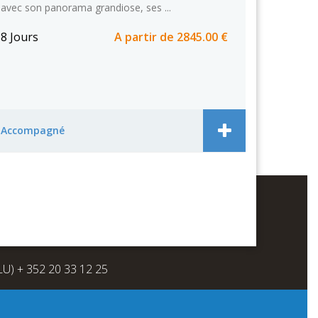
avec son panorama grandiose, ses ...
8 Jours
A partir de
2845.00 €
Accompagné
(LU) + 352 20 33 12 25