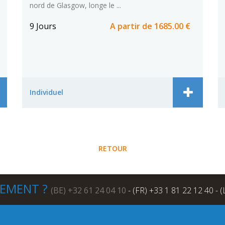
nord de Glasgow, longe le ...
9 Jours
A partir de
1685.00 €
Individuel
RETOUR
NEMENT ?
(BE) +32 61 24 04 10
- (FR) +33 1 81 22 12 40 - 