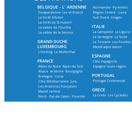
BELGIQUE - L' ARDENNE
Normandie
Pyrénées
Escapardenne Lee et Eisleck
Région Centre - Loire
La forêt d'Anlier
Sud Ouest
Vosges
La forêt de St Hubert
ITALIE
La vallée de l'Ourthe
La Campanie
La Ligurie
La vallée de la Semois
La Sardaigne
La Sicile
GRAND DUCHÉ
La Toscane
Les Pouilles
LUXEMBOURG
Massif alpin italien
L'Oesling
Le Mullerthal
ESPAGNE
FRANCE
Côte espagnole
Alpes du Nord
Alpes du Sud
Espagne toute région
Alsace
Ardèche
Bourgogne
PORTUGAL
Bretagne
Corse
Portugal Continental
Côte Méditerranée
Jura
Les Ardennes françaises
GRECE
Massif central
La Crète
Les Cyclades
Nord - Pas de Calais - Picardie