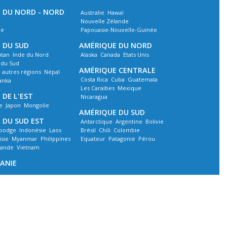
E DU NORD - NORD
Australie
Hawaï
Nouvelle Zélande
ie
Papouasie-Nouvelle-Guinée
E DU SUD
AMÉRIQUE DU NORD
tan
Inde du Nord
Alaska
Canada
Etats Unis
 du Sud
AMÉRIQUE CENTRALE
, autres régions
Népal
Costa Rica
Cuba
Guatemala
Lanka
Les Caraïbes
Mexique
 DE L'EST
Nicaragua
e
Japon
Mongolie
AMÉRIQUE DU SUD
E DU SUD EST
Antarctique
Argentine
Bolivie
bodge
Indonésie
Laos
Brésil
Chili
Colombie
isie
Myanmar
Philippines
Equateur
Patagonie
Pérou
lande
Vietnam
ANIE