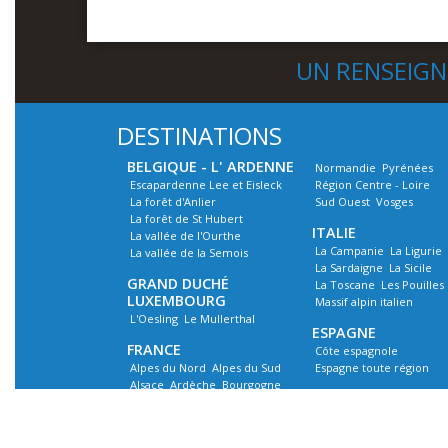
UN RENSEIG
DESTINATIONS
BELGIQUE - L' ARDENNE
Normandie
Pyrénées
Escapardenne Lee et Eisleck
Région Centre - Loire
La forêt d'Anlier
Sud Ouest
Vosges
La forêt de St Hubert
ITALIE
La vallée de l'Ourthe
La Campanie
La Ligurie
La vallée de la Semois
La Sardaigne
La Sicile
GRAND DUCHÉ
La Toscane
Les Pouilles
LUXEMBOURG
Massif alpin italien
L'Oesling
Le Mullerthal
ESPAGNE
FRANCE
Côte espagnole
Alpes du Nord
Alpes du Sud
Espagne toute région
Alsace
Ardèche
Bourgogne
PORTUGAL
Bretagne
Corse
Portugal Continental
Côte Méditerranée
Jura
Les Ardennes françaises
GRECE