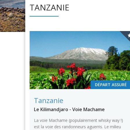
TANZANIE
DÉPART ASSURÉ
Tanzanie
Le Kilimandjaro - Voie Machame
La voie Machame (populairement whisky way !)
est la voie des randonneurs aguerris. Le milieu