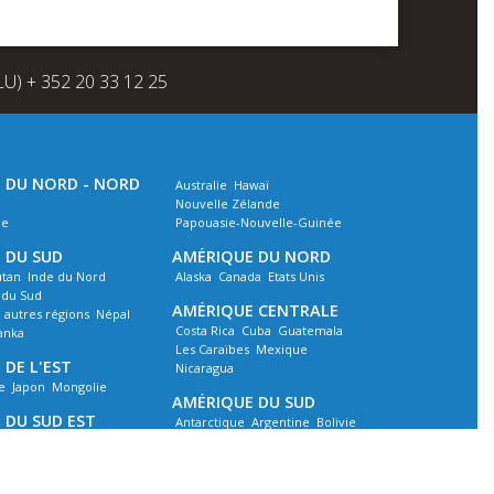
(LU) + 352 20 33 12 25
E DU NORD - NORD
Australie
Hawaï
Nouvelle Zélande
ie
Papouasie-Nouvelle-Guinée
E DU SUD
AMÉRIQUE DU NORD
tan
Inde du Nord
Alaska
Canada
Etats Unis
 du Sud
AMÉRIQUE CENTRALE
, autres régions
Népal
Costa Rica
Cuba
Guatemala
Lanka
Les Caraïbes
Mexique
 DE L'EST
Nicaragua
e
Japon
Mongolie
AMÉRIQUE DU SUD
E DU SUD EST
Antarctique
Argentine
Bolivie
bodge
Indonésie
Laos
Brésil
Chili
Colombie
isie
Myanmar
Philippines
Equateur
Patagonie
Pérou
lande
Vietnam