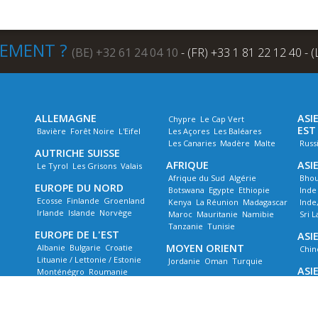
NEMENT ?
(BE) +32 61 24 04 10
- (FR) +33 1 81 22 12 40 - 
ALLEMAGNE
ASI
Chypre
Le Cap Vert
EST
Bavière
Forêt Noire
L'Eifel
Les Açores
Les Baléares
Les Canaries
Madère
Malte
Russ
AUTRICHE SUISSE
AFRIQUE
ASI
Le Tyrol
Les Grisons
Valais
Afrique du Sud
Algérie
Bhou
EUROPE DU NORD
Botswana
Egypte
Ethiopie
Inde
Ecosse
Finlande
Groenland
Kenya
La Réunion
Madagascar
Inde
Irlande
Islande
Norvège
Maroc
Mauritanie
Namibie
Sri 
Tanzanie
Tunisie
EUROPE DE L'EST
ASIE
MOYEN ORIENT
Albanie
Bulgarie
Croatie
Chin
Lituanie / Lettonie / Estonie
Jordanie
Oman
Turquie
ASI
Monténégro
Roumanie
ASIE DE L'OUEST
Slovaquie
Slovaquie - Pologne
Cam
Slovénie
Arménie
Géorgie
Iran
Mala
Thaï
ILES DE MÉDITERRANÉE
ASIE CENTRALE