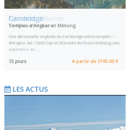
Nouvelle Zélande
Un Rêve en Océanie
Une découverte en douceur des plus beaux sites naturels
des deux îles : l'île du Nord, 'l'île fumante', et ses paysages
...
22 jours
A partir de
7395.00 €
LES ACTUS