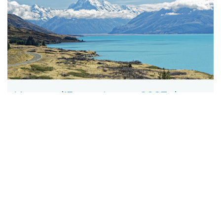
Voyage d'Exception en 2027: la
Nouvelle Zélande
Nouvelle-Zélande, territoire du bout du monde, offre
d’innombrables trésors naturels. La randonnée est le
moyen privilégié pour les aborder. Ses deux îles principales
rivalisent de lieux d’exception, invitation permanente au
voyage et à l’émerveillement
Lire la suite