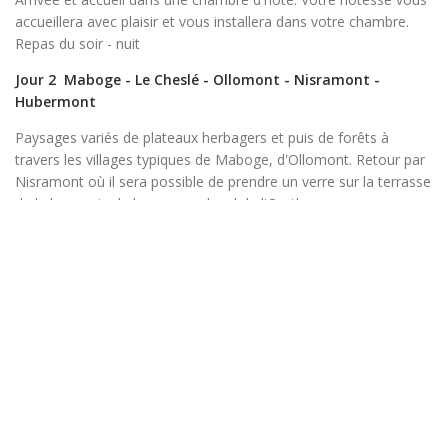
accueillera avec plaisir et vous installera dans votre chambre.
Repas du soir - nuit
Jour 2 Maboge - Le Cheslé - Ollomont - Nisramont -
Hubermont
Paysages variés de plateaux herbagers et puis de forêts à
travers les villages typiques de Maboge, d'Ollomont. Retour par
Nisramont où il sera possible de prendre un verre sur la terrasse
de la brasserie du barrage au bord de l'Ourthe.
M : 465 m D : 465 m 20 km 6 h 00
Jour 3
Thimont - Ortho - Mousny - Cens
La journée débute par un joli parcours qui traverse le hameau
de Thimont et Roupage pour remonter vers Ortho et le village
de Mousny. Après, on descend vers l'Ourthe que l'on va longer
pendant quelques kilomètres avant de monter vers Cens que
l'on découvre. Retour à la chambre d'hôte soit par un parcours
forestier soit au départ d'Ortho le même chemin emprunté plus
tôt.