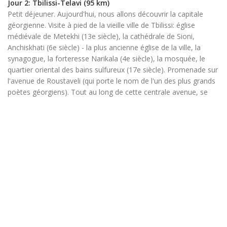
Jour 2: Tbilissi-Telavi (95 km)
Petit déjeuner. Aujourd'hui, nous allons découvrir la capitale
géorgienne. Visite à pied de la vieille ville de Tbilissi: église
médiévale de Metekhi (13e siècle), la cathédrale de Sioni,
Anchiskhati (6e siècle) - la plus ancienne église de la ville, la
synagogue, la forteresse Narikala (4e siècle), la mosquée, le
quartier oriental des bains sulfureux (17e siècle). Promenade sur
l'avenue de Roustaveli (qui porte le nom de l'un des plus grands
poètes géorgiens). Tout au long de cette centrale avenue, se
succèdent palais et monuments du 19e siècle, vestiges de
l'époque où Tbilissi était la capitale coloniale de l'Empire russe
dans le Caucase. Visite du Musée national qui possède les plus
beaux trésors archéologiques et historiques du pays, y compris
une riche collection de l'orfèvrerie géorgienne datant du 3ème
millénaire (av. J/C). Après le déjeuner, départ en direction de
Telavi, ancienne capitale du royaume de Kakheti et principale
ville de la région viticole à l'est de la Géorgie. Nuit à Telavi.
(PD/D/D)
Jour 3: Telavi-Omalo
Après le petit déjeuner, nous quittons Telavi pour découvrir